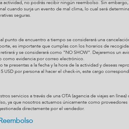
a actividad, no podrás recibir ningún reembolso. Sin embargo,
nal cuando surja un evento de mal clima, lo cual será determin
ativas seguras.
ar al punto de encuentro a tiempo se considerará una cancelaci
nsporte, es importante que cumplas con los horarios de recogida.
e retirará y se considerará como "NO SHOW". Dejaremos un avis
o como evidencia por correo electrónico.
o te presentas a la fecha y la hora de la actividad y deseas rep
5 USD por persona al hacer el check-in, este cargo corresponde
tros servicios a través de una OTA (agencia de viajes en línea) 
olso, ya que nosotros actuamos únicamente como proveedores de
gestionada directamente por el vendedor.
 Reembolso