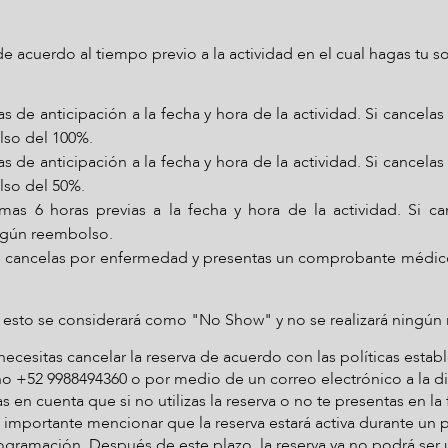
e acuerdo al tiempo previo a la actividad en el cual hagas tu so
 de anticipación a la fecha y hora de la actividad. Si cancelas
lso del 100%.
 de anticipación a la fecha y hora de la actividad. Si cancelas
lso del 50%.
imas 6 horas previas a la fecha y hora de la actividad. Si
ngún reembolso.
i cancelas por enfermedad y presentas un comprobante médic
r, esto se considerará como "No Show" y no se realizará ningú
 necesitas cancelar la reserva de acuerdo con las políticas esta
ono
+52 9988494360
o por medio de un correo electrónico a la d
en cuenta que si no utilizas la reserva o no te presentas en l
importante mencionar que la reserva estará activa durante un p
rogramación. Después de este plazo, la reserva ya no podrá ser u