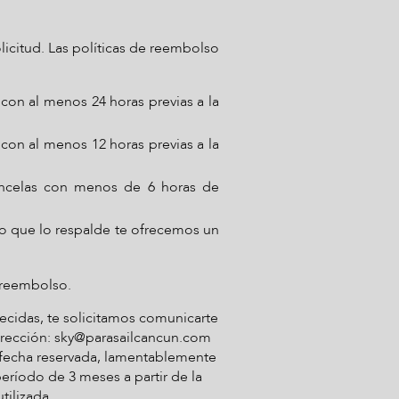
licitud. Las políticas de reembolso
 con al menos 24 horas previas a la
 con al menos 12 horas previas a la
 cancelas con menos de 6 horas de
o que lo respalde te ofrecemos un
n reembolso.
blecidas, te solicitamos comunicarte
irección:
sky@parasailcancun.com
a fecha reservada, lamentablemente
eríodo de 3 meses a partir de la
tilizada.